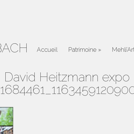
BACH
Accueil
Patrimoine
»
Mehli’Ar
David Heitzmann expo
1684461_116345912090