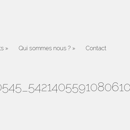
ts
»
Qui sommes nous ?
»
Contact
0545_5421405591080610