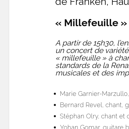
de Franken, Hau
« Millefeuille 
A partir de 15h30, l’
un concert de variété
« millefeuille » à ch
standards de la Rena
musicales et des imp
Marie Garnier-Marzullo,
Bernard Revel, chant, g
Stéphan Olry, chant et c
Yohan Gomar, guitare b