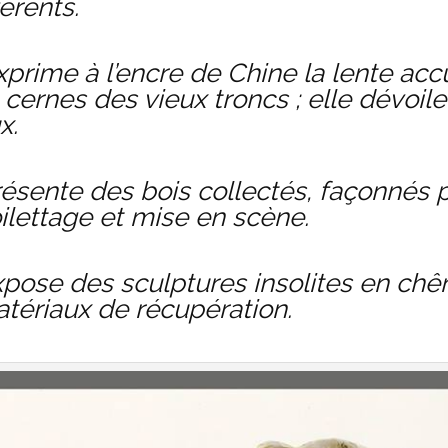
férents.
xprime à l’encre de Chine la lente a
es cernes des vieux troncs ; elle dévo
x.
sente des bois collectés, façonnés p
ilettage et mise en scène.
pose des sculptures insolites en chê
matériaux de récupération.