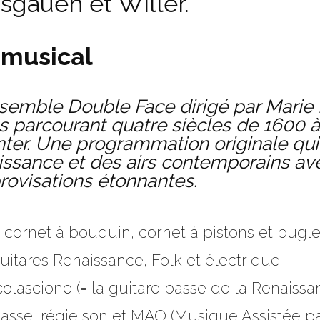
sgauen et Willer.
» musical
ensemble Double Face dirigé par Marie
s parcourant quatre siècles de 1600 à 
anter. Une programmation originale q
issance et des airs contemporains ave
rovisations étonnantes.
 cornet à bouquin, cornet à pistons et bugl
uitares Renaissance, Folk et électrique
olascione (= la guitare basse de la Renaissan
asse, régie son et MAO (Musique Assistée pa