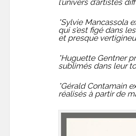
l’univers d’artistes dif
*Sylvie Mancassola e
qui s’est figé dans l
et presque vertigineu
*Huguette Gentner pré
sublimés dans leur to
*Gérald Contamain ex
réalisés à partir de 