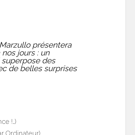
 Marzullo présentera
nos jours : un
ui superpose des
c de belles surprises
e
ce !…)
r Ordinateur)