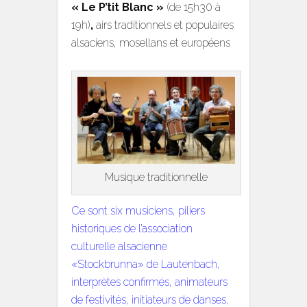
« Le P’tit Blanc »
(de 15h30 à
19h)
,
airs traditionnels et populaires
alsaciens, mosellans et européens
Musique traditionnelle
Ce sont six musiciens, piliers
historiques de l’association
culturelle alsacienne
«Stockbrunna» de Lautenbach,
interprètes confirmés, animateurs
de festivités, initiateurs de danses,