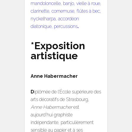
mandoloncelle, banjo, vielle à roue,
clarinette, cornemuse, flûtes à bec,
nyckelharpa, accordéon
diatonique, percussions
.
*Exposition
artistique
Anne Habermacher
D
iplômée de l’École supérieure des
arts décoratifs de Strasbourg,
Anne Habermacher
est
aujourd’hui graphiste
indépendante
, particulièrement
sensible au papier et à ses