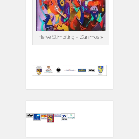
Hervé Stimpfling « Z’animos »