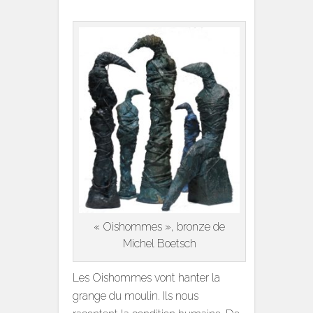
« Oishommes », bronze de
Michel Boetsch
Les Oishommes vont hanter la
grange du moulin. Ils nous