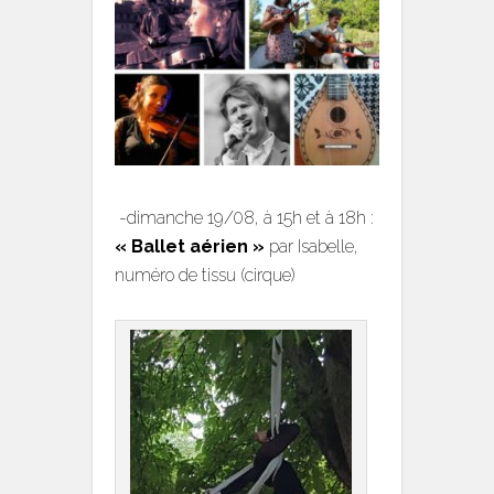
-dimanche
19/08, à 15h et à 18h :
« Ballet aérien »
par Isabelle,
numéro de tissu (cirque)