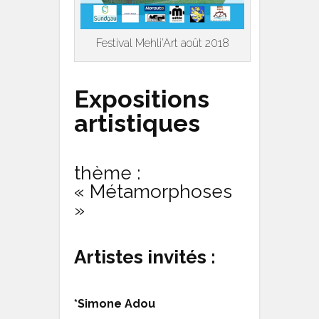
Festival Mehli’Art août 2018
Expositions
artistiques
thème :
« Métamorphoses
»
Artistes invités :
*Simone Adou