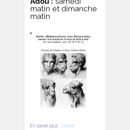
Adou :
samedi
matin et dimanche
matin
En savoir plus
:
Atelier