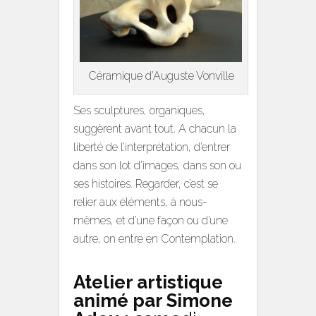
Céramique d’Auguste Vonville
Ses sculptures, organiques,
suggèrent avant tout. A chacun la
liberté de l’interprétation, d’entrer
dans son lot d’images, dans son ou
ses histoires. Regarder, c’est se
relier aux éléments, à nous-
mêmes, et d’une façon ou d’une
autre, on entre en Contemplation.
Atelier artistique
animé par Simone