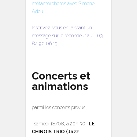
métamorphoses avec Simone
Adou
Inscrivez-vous en laissant un
message sur le répondeur au : 03
84 90 06 15
Concerts et
animations
parmi les concerts prévus :
-samedi 18/08, à 20h 30 :
LE
CHINOIS TRIO (Jazz