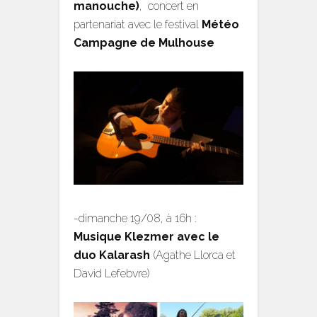
manouche)
, concert en
partenariat avec le festival
Météo
Campagne de Mulhouse
-dimanche 19/08, à 16h :
Musique Klezmer avec le
duo Kalarash
(Agathe Llorca et
David Lefebvre)