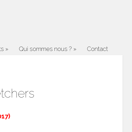
ts
»
Qui sommes nous ?
»
Contact
etchers
017)